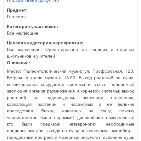
Геологический факультет
Предмет:
Геология
Категория участников:
Все желающие
Целевая аудитория мероприятия:
Все желающие, Ориентировано на средних и старших
школьников и учителей
Описание:
Место: Палеонтологический музей; ул. Профсоюзная, 123.
Встреча в холле музея в 13.50. Выход растений на сушу;
возникновение сосудистой системы и захват побережья;
эволюция органов размножения и корневой системы; выход
растений на водоразделы; эволюция палеопочв;
коэволюция растений и насекомых и ее великие
последствия. Выход животных на сушу; почему
членистоногие были первыми; древнейшие позвоночные;
кто были предками четвероногих; необходимые
предпосылки для выхода на сушу позвоночных; амфибии –
грандиозный прогресс и мизерный результат; освоение суши