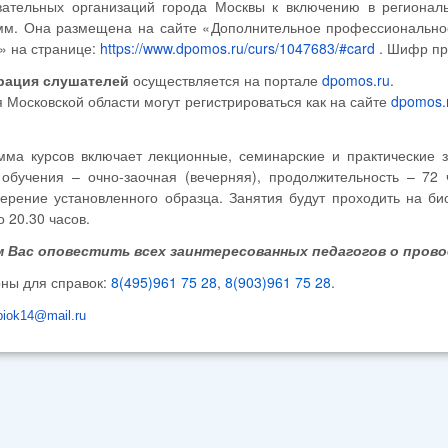
вательных организаций города Москвы к включению в региона
мм. Она размещена на сайте «Дополнительное профессиональное
» на странице:
https://www.dpomos.ru/curs/1047683/#card
. Шифр пр
рация слушателей
осуществляется на портале
dpomos.ru
.
 Московской области могут регистрироваться как на сайте
dpomos.
мма курсов включает лекционные, семинарские и практические 
обучения – очно-заочная (вечерняя), продолжительность – 72 
верение установленного образца. Занятия будут проходить на б
о 20.30 часов.
 Вас оповестить всех заинтересованных педагогов о прово
ны для справок:
8(495)961 75 28
,
8(903)961 75 28
.
biok14@mail.ru