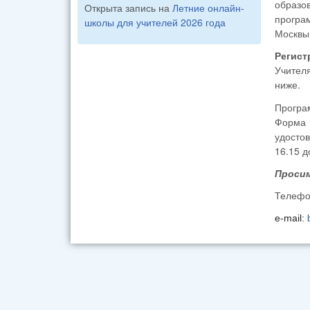
образо
Открыта запись на
Летние онлайн-
програ
школы для учителей 2026 года
Москвы
Регист
Учителя
ниже.
Програ
Форма 
удосто
16.15 д
Просим
Телефо
е-mail: