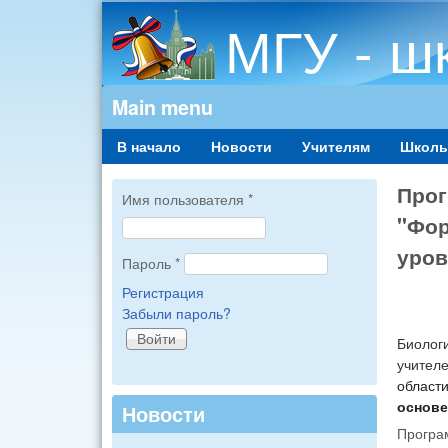
МГУ - ш
Main menu
В начало
Новости
Учителям
Школь
Прог
Имя пользователя
*
"Фор
уров
Пароль
*
Регистрация
Забыли пароль?
Биолог
учител
облас
основе
Новости
Програ