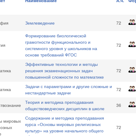
ет
Наименование
А.ч.
Фо
афия
Землеведение
72
Формирование биологической
грамотности функционального и
гия
72
системного уровня у школьников на
основе требований ФГОС
Эффективные технологии и методы
атика
решения экзаменационных задач
72
повышенной сложности по математике
Задачи с параметрами и другие сложные и
атика
72
нестандартные задачи
Теория и методика преподавания
твознание
36
обществоведческих дисциплин в школе
Содержание и методика преподавания
ы мировых
курса «Основы мировых религиозных
иозных
72
культур» на уровне начального общего
р