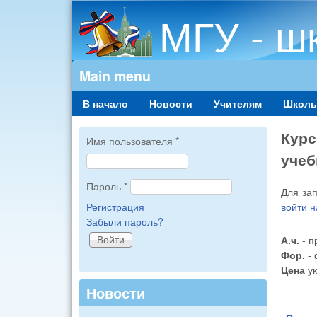
МГУ - ш
Main menu
В начало
Новости
Учителям
Школь
Курс
Имя пользователя
*
учеб
Пароль
*
Для за
войти н
Регистрация
Забыли пароль?
А.ч.
- п
Фор.
- 
Цена
ук
Новости