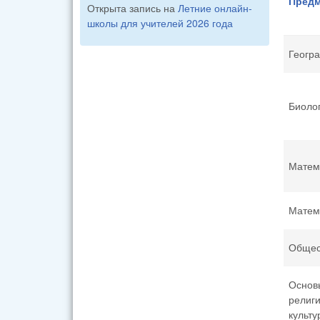
Предм
Открыта запись на
Летние онлайн-
школы для учителей 2026 года
Геогр
Биоло
Матем
Матем
Общес
Основ
религ
культу