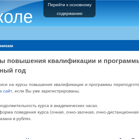
Перейти к основному
коле
содержанию
никам
ы повышения квалификации и программы 
ный год
писи на курсы повышения квалификации и программы переподгот
а сайт
, если Вы уже зарегистрированы.
родолжительность курса в академических часах.
форма поведения курса (очная, очно-заочная, очно-дистанционная
азана в рублях.