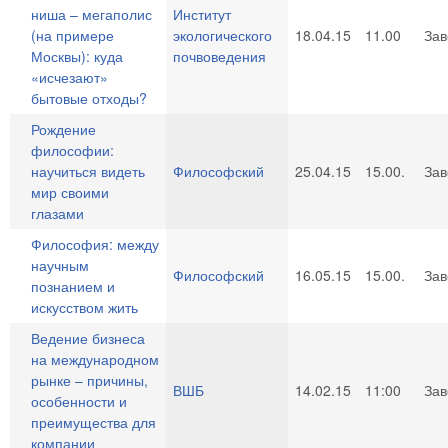
ниша – мегаполис
Институт
(на примере
экологического
18.04.15
11.00
За
Москвы): куда
почвоведения
«исчезают»
бытовые отходы?
Рождение
философии:
научиться видеть
Философский
25.04.15
15.00.
За
мир своими
глазами
Философия: между
научным
Философский
16.05.15
15.00.
За
познанием и
искусством жить
Ведение бизнеса
на международном
рынке – причины,
ВШБ
14.02.15
11:00
За
особенности и
преимущества для
компании