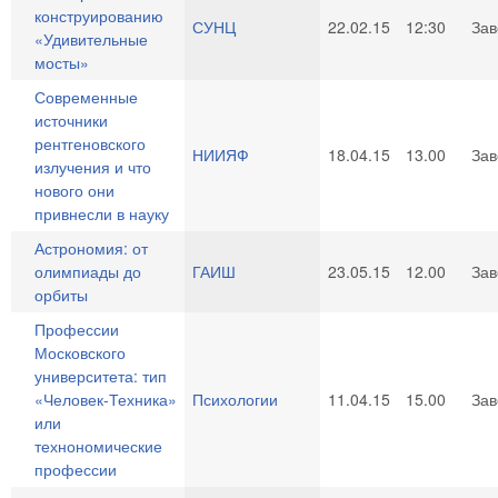
конструированию
СУНЦ
22.02.15
12:30
За
«Удивительные
мосты»
Современные
источники
рентгеновского
НИИЯФ
18.04.15
13.00
За
излучения и что
нового они
привнесли в науку
Астрономия: от
олимпиады до
ГАИШ
23.05.15
12.00
За
орбиты
Профессии
Московского
университета: тип
«Человек-Техника»
Психологии
11.04.15
15.00
За
или
технономические
профессии