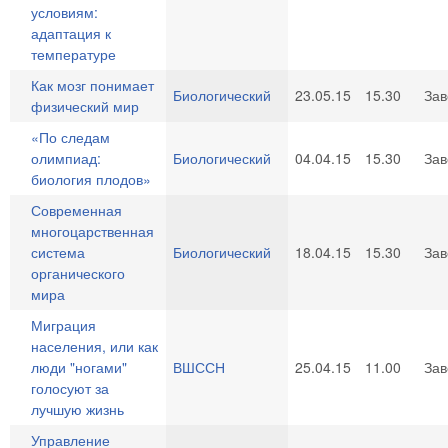
условиям:
адаптация к
температуре
Как мозг понимает
Биологический
23.05.15
15.30
За
физический мир
«По следам
олимпиад:
Биологический
04.04.15
15.30
За
биология плодов»
Современная
многоцарственная
система
Биологический
18.04.15
15.30
За
органического
мира
Миграция
населения, или как
люди "ногами"
ВШССН
25.04.15
11.00
За
голосуют за
лучшую жизнь
Управление