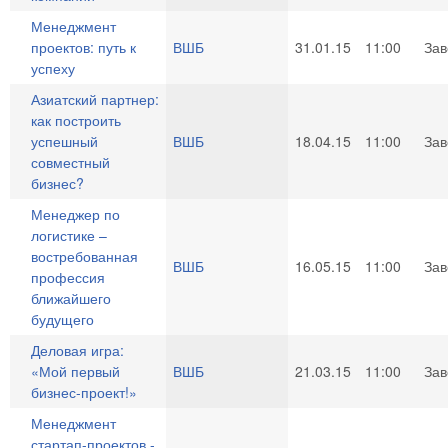
Менеджмент
проектов: путь к
ВШБ
31.01.15
11:00
За
успеху
Азиатский партнер:
как построить
успешный
ВШБ
18.04.15
11:00
За
совместный
бизнес?
Менеджер по
логистике –
востребованная
ВШБ
16.05.15
11:00
За
профессия
ближайшего
будущего
Деловая игра:
«Мой первый
ВШБ
21.03.15
11:00
За
бизнес-проект!»
Менеджмент
стартап-проектов -