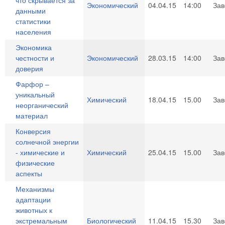
что скрывается за
Экономический
04.04.15
14:00
За
данными
статистики
населения
Экономика
честности и
Экономический
28.03.15
14:00
За
доверия
Фарфор –
уникальный
Химический
18.04.15
15.00
За
неорганический
материал
Конверсия
солнечной энергии
- химические и
Химический
25.04.15
15.00
За
физические
аспекты
Механизмы
адаптации
животных к
экстремальным
Биологический
11.04.15
15.30
За