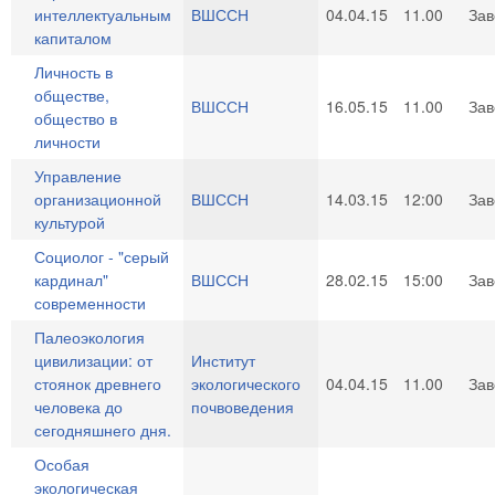
интеллектуальным
ВШССН
04.04.15
11.00
За
капиталом
Личность в
обществе,
ВШССН
16.05.15
11.00
За
общество в
личности
Управление
организационной
ВШССН
14.03.15
12:00
За
культурой
Социолог - "серый
кардинал"
ВШССН
28.02.15
15:00
За
современности
Палеоэкология
цивилизации: от
Институт
стоянок древнего
экологического
04.04.15
11.00
За
человека до
почвоведения
сегодняшнего дня.
Особая
экологическая