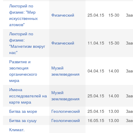
Лекторий по
физике: "Мир
Физический
25.04.15
15-30
За
искусственных
атомов"
Лекторий по
физике:
Физический
11.04.15
15-30
За
"Магнетизм вокруг
нас"
Развитие и
эволюция
Музей
04.04.15
14.00
За
органического
землеведения
мира
Имена
Музей
исследователей на
25.04.15
14.00
За
землеведения
карте мира
Битва за море
Геологический
25.04.15
13.00
За
Битва за сушу
Геологический
16.05.15
13.00
За
Климат.